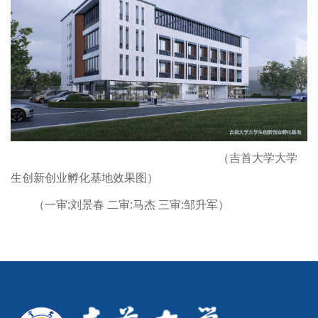
（吉首大学大学
生创新创业孵化基地效果图）
（一审:刘景春 二审:马杰 三审:邹升军）